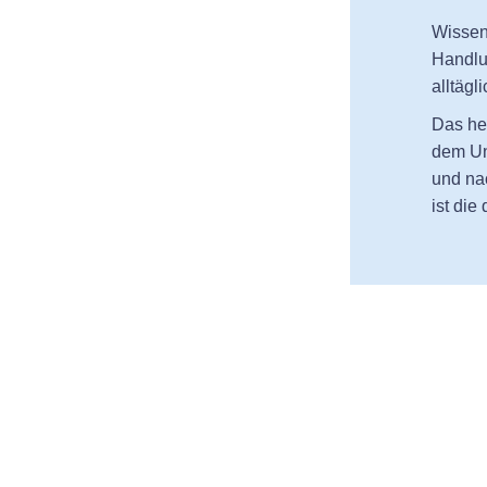
Wissen
Handlu
alltäg
Das he
dem Unt
und na
ist di