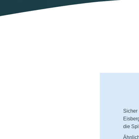
Sicher 
Eisber
die Spi
Ähnlic