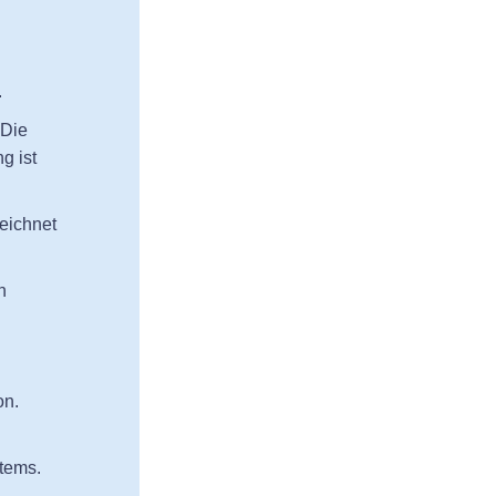
.
 Die
g ist
eichnet
n
on.
tems.