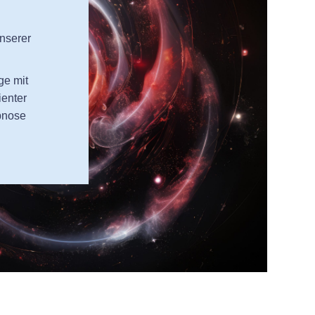
nserer
ge mit
ienter
pnose