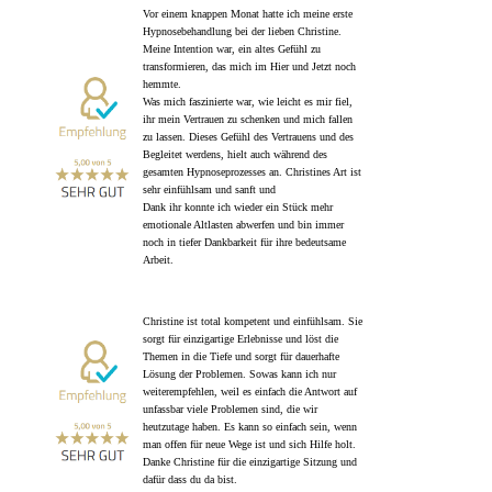
Vor einem knappen Monat hatte ich meine erste
Hypnosebehandlung bei der lieben Christine.
Meine Intention war, ein altes Gefühl zu
transformieren, das mich im Hier und Jetzt noch
hemmte.
Was mich faszinierte war, wie leicht es mir fiel,
ihr mein Vertrauen zu schenken und mich fallen
zu lassen. Dieses Gefühl des Vertrauens und des
Begleitet werdens, hielt auch während des
gesamten Hypnoseprozesses an. Christines Art ist
sehr einfühlsam und sanft und
Dank ihr konnte ich wieder ein Stück mehr
emotionale Altlasten abwerfen und bin immer
noch in tiefer Dankbarkeit für ihre bedeutsame
Arbeit.
Christine ist total kompetent und einfühlsam. Sie
sorgt für einzigartige Erlebnisse und löst die
Themen in die Tiefe und sorgt für dauerhafte
Lösung der Problemen. Sowas kann ich nur
weiterempfehlen, weil es einfach die Antwort auf
unfassbar viele Problemen sind, die wir
heutzutage haben. Es kann so einfach sein, wenn
man offen für neue Wege ist und sich Hilfe holt.
Danke Christine für die einzigartige Sitzung und
dafür dass du da bist.