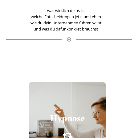
was wirklich deins ist
welche Entscheidungen jetzt anstehen
wie du dein Unternehmen führen willst
und was du dafür konkret brauchst
Die Hypnose ist eine sehr kraftvolle,
anerkannte Therapieform, die mit Hilfe
des Unterbewusstseins sehr tief
Hypnose
verankerte Muster und Glaubenssätze
in Dir lösen kann.